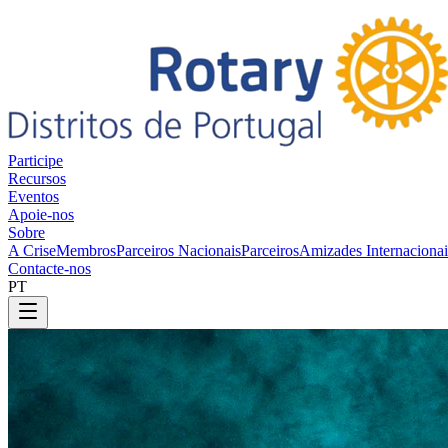
Participe
Recursos
Eventos
Apoie-nos
Sobre
A Crise
Membros
Parceiros Nacionais
Parceiros
Amizades Internaciona
Contacte-nos
PT