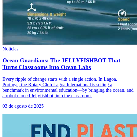
Notícias
Ocean Guardians: The JELLYFISHBOT That
Turns Classrooms Into Ocean Labs
Every ripple of change starts with a single action. In Lagoa,
Portugal, the Rotary Club Lagoa International is setting a
benchmark in environmental education—by bringing the ocean, and
a robot named Jellyfishbot, into the classroom.
03 de agosto de 2025