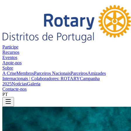
Participe
Recursos
Eventos
Apoie-nos
Sobre
A Crise
Membros
Parceiros Nacionais
Parceiros
Amizades
Internacionais | Colaboradores: ROTARY
Campanha
2025
Notícias
Galeria
Contacte-nos
PT