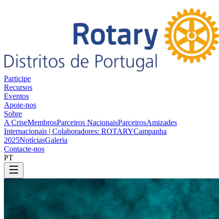
Participe
Recursos
Eventos
Apoie-nos
Sobre
A Crise
Membros
Parceiros Nacionais
Parceiros
Amizades
Internacionais | Colaboradores: ROTARY
Campanha
2025
Notícias
Galeria
Contacte-nos
PT