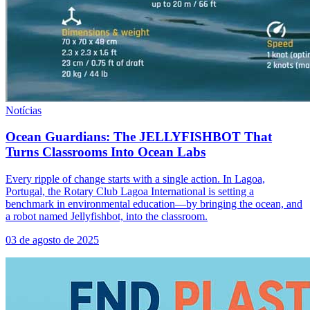
Notícias
Ocean Guardians: The JELLYFISHBOT That
Turns Classrooms Into Ocean Labs
Every ripple of change starts with a single action. In Lagoa,
Portugal, the Rotary Club Lagoa International is setting a
benchmark in environmental education—by bringing the ocean, and
a robot named Jellyfishbot, into the classroom.
03 de agosto de 2025