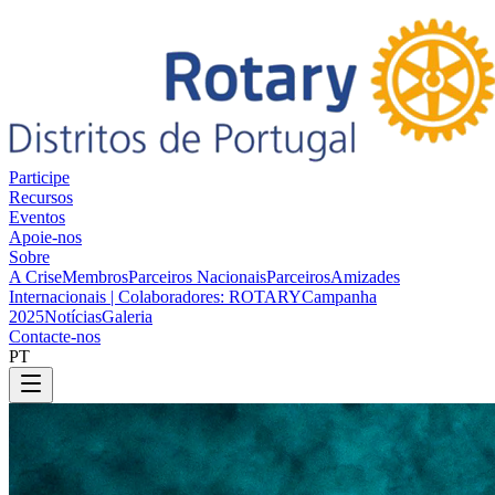
Participe
Recursos
Eventos
Apoie-nos
Sobre
A Crise
Membros
Parceiros Nacionais
Parceiros
Amizades
Internacionais | Colaboradores: ROTARY
Campanha
2025
Notícias
Galeria
Contacte-nos
PT