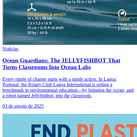
Notícias
Ocean Guardians: The JELLYFISHBOT That
Turns Classrooms Into Ocean Labs
Every ripple of change starts with a single action. In Lagoa,
Portugal, the Rotary Club Lagoa International is setting a
benchmark in environmental education—by bringing the ocean, and
a robot named Jellyfishbot, into the classroom.
03 de agosto de 2025