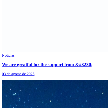
Notícias
We are greatful for the support from &#8230;
03 de agosto de 2025