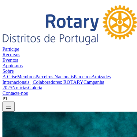
Participe
Recursos
Eventos
Apoie-nos
Sobre
A Crise
Membros
Parceiros Nacionais
Parceiros
Amizades
Internacionais | Colaboradores: ROTARY
Campanha
2025
Notícias
Galeria
Contacte-nos
PT