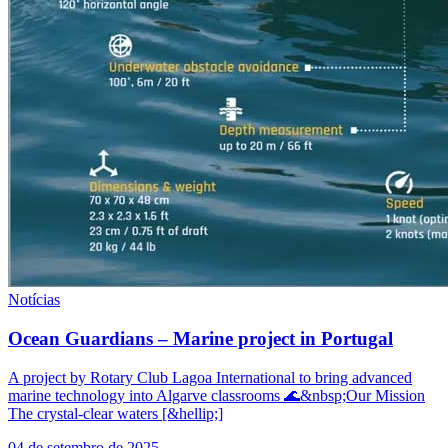
Notícias
Ocean Guardians – Marine project in Portugal
A project by Rotary Club Lagoa International to bring advanced
marine technology into Algarve classrooms 🌊&nbsp;Our Mission
The crystal-clear waters [&hellip;]
04 de setembro de 2025