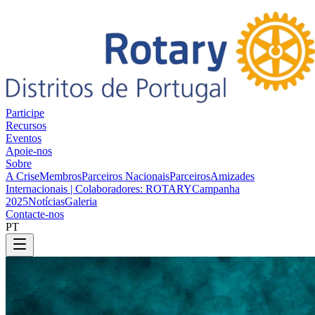
Participe
Recursos
Eventos
Apoie-nos
Sobre
A Crise
Membros
Parceiros Nacionais
Parceiros
Amizades
Internacionais | Colaboradores: ROTARY
Campanha
2025
Notícias
Galeria
Contacte-nos
PT