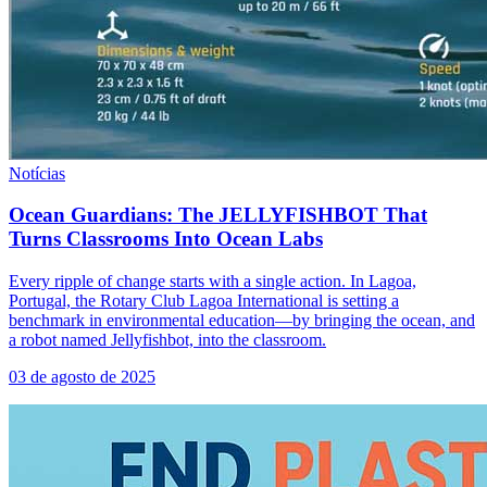
Notícias
Ocean Guardians: The JELLYFISHBOT That
Turns Classrooms Into Ocean Labs
Every ripple of change starts with a single action. In Lagoa,
Portugal, the Rotary Club Lagoa International is setting a
benchmark in environmental education—by bringing the ocean, and
a robot named Jellyfishbot, into the classroom.
03 de agosto de 2025